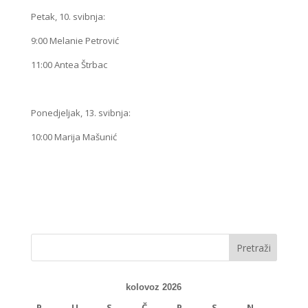
Petak, 10. svibnja:
9:00 Melanie Petrović
11:00 Antea Štrbac
Ponedjeljak, 13. svibnja:
10:00 Marija Mašunić
kolovoz 2026
P
U
S
Č
P
S
N