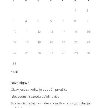
1
2
3
4
5
6
7
8
9
10
11
12
13
14
15
16
17
18
19
20
21
22
23
24
25
26
27
28
29
30
31
« srp
Nove objave
Obavijest za roditelje budućih prvašića
Izlet sedmih razreda u Ajdinoviće
Svečani ispraćaj naših devetaša: Kraj jednog poglavlja i