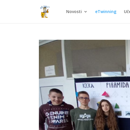
Novosti
eTwinning
Uče