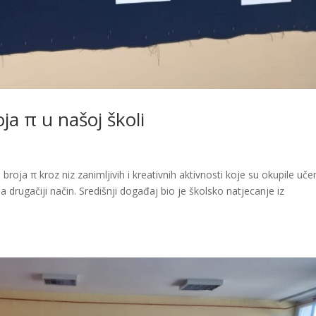
a π u našoj školi
roja π kroz niz zanimljivih i kreativnih aktivnosti koje su okupile učen
 drugačiji način. Središnji događaj bio je školsko natjecanje iz