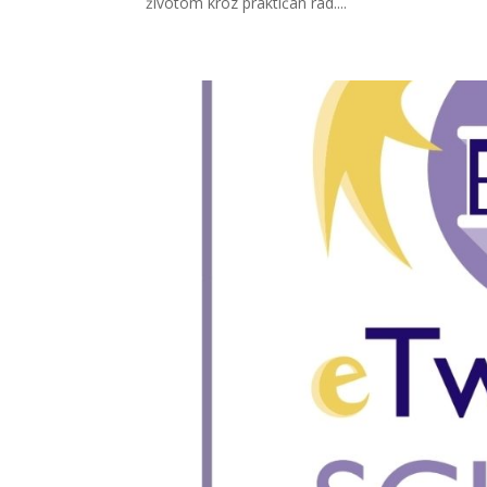
životom kroz praktičan rad....