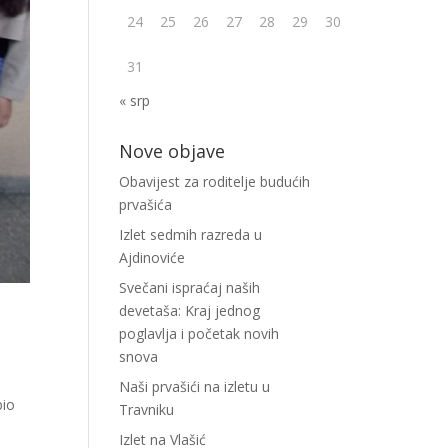
24
25
26
27
28
29
30
31
« srp
Nove objave
Obavijest za roditelje budućih
prvašića
Izlet sedmih razreda u
Ajdinoviće
Svečani ispraćaj naših
devetaša: Kraj jednog
poglavlja i početak novih
snova
Naši prvašići na izletu u
bio
Travniku
Izlet na Vlašić