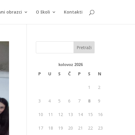
vni obrazci
O školi
Kontakti
kolovoz 2026
P
U
S
Č
P
S
N
1
2
3
4
5
6
7
8
9
10
11
12
13
14
15
16
17
18
19
20
21
22
23