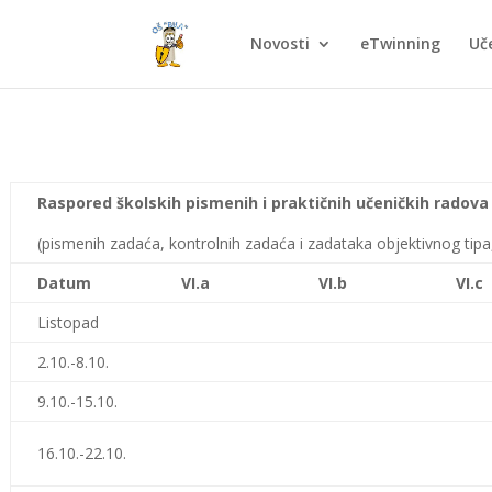
Novosti
eTwinning
Uče
Raspored školskih pismenih i praktičnih učeničkih radova
(pismenih zadaća, kontrolnih zadaća i zadataka objektivnog tipa,
Datum
VI.a
VI.b
VI.c
Listopad
2.10.-8.10.
9.10.-15.10.
16.10.-22.10.