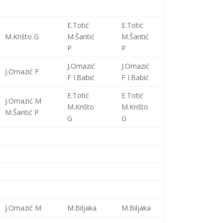
E.Totić
E.Totić
M.Krišto G
M.Šantić
M.Šantić
P
P
J.Omazić
J.Omazić
J.Omazić F
F I.Babić
F I.Babić
E.Totić
E.Totić
J.Omazić M
M.Krišto
M.Krišto
M.Šantić P
G
G
J.Omazić M
M.Biljaka
M.Biljaka