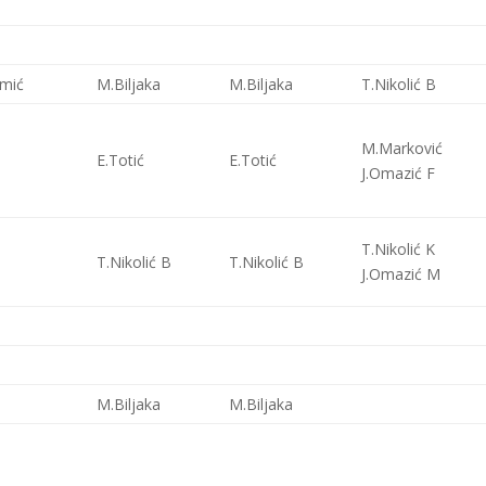
mić
M.Biljaka
M.Biljaka
T.Nikolić B
M.Marković
E.Totić
E.Totić
J.Omazić F
T.Nikolić K
T.Nikolić B
T.Nikolić B
J.Omazić M
M.Biljaka
M.Biljaka