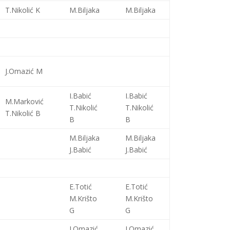
T.Nikolić K
M.Biljaka
M.Biljaka
J.Omazić M
I.Babić
I.Babić
M.Marković
T.Nikolić
T.Nikolić
T.Nikolić B
B
B
M.Biljaka
M.Biljaka
J.Babić
J.Babić
E.Totić
E.Totić
M.Krišto
M.Krišto
G
G
J.Omazić
J.Omazić