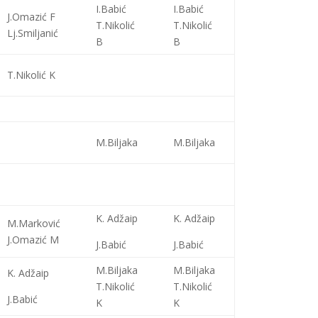
I.Babić
I.Babić
J.Omazić F
T.Nikolić
T.Nikolić
Lj.Smiljanić
B
B
T.Nikolić K
M.Biljaka
M.Biljaka
K. Adžaip
K. Adžaip
M.Marković
J.Omazić M
J.Babić
J.Babić
M.Biljaka
M.Biljaka
K. Adžaip
T.Nikolić
T.Nikolić
J.Babić
K
K