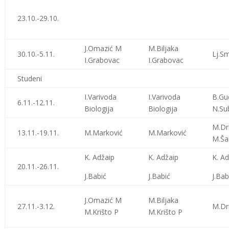
23.10.-29.10.
J.Omazić M
M.Biljaka
30.10.-5.11.
Lj.Sm
I.Grabovac
I.Grabovac
Studeni
I.Varivoda
I.Varivoda
B.Gu
6.11.-12.11.
Biologija
Biologija
N.Su
M.Dr
13.11.-19.11.
M.Marković
M.Marković
M.Ša
K. Adžaip
K. Adžaip
K. Ad
20.11.-26.11.
J.Babić
J.Babić
J.Bab
J.Omazić M
M.Biljaka
27.11.-3.12.
M.Dr
M.Krišto P
M.Krišto P