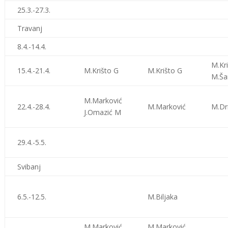
25.3.-27.3.
Travanj
8.4.-14.4.
M.Kr
15.4.-21.4.
M.Krišto G
M.Krišto G
M.Ša
M.Marković
22.4.-28.4.
M.Marković
M.Dr
J.Omazić M
29.4.-5.5.
Svibanj
6.5.-12.5.
M.Biljaka
M.Marković
M.Marković