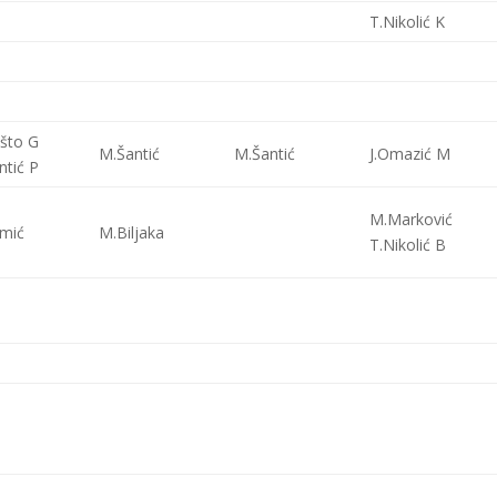
T.Nikolić K
išto G
M.Šantić
M.Šantić
J.Omazić M
ntić P
M.Marković
mić
M.Biljaka
T.Nikolić B