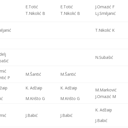
E.Totić
E.Totić
J.Omazić F
T.Nikolić B
T.Nikolić B
Lj.Smiljanić
iljanić
T.Nikolić K
delj
N.Subašić
bašić
mić
M.Šantić
M.Šantić
ntić P
žaip
K. Adžaip
K. Adžaip
M.Marković
J.Omazić M
ić
M.Krišto G
M.Krišto G
K. Adžaip
mić
J.Babić
J.Babić
J.Babić