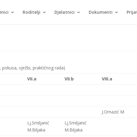
nici
Roditelji
Djelatnici
Dokumenti
Prija
 pokusa, vježbi, praktičnog rada)
VII.a
VII.b
VIII.a
J.Omazić M
Lj.Smiljanić
Lj.Smiljanić
M.Biljaka
M.Biljaka