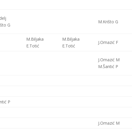
delj
M.Krišto G
išto G
M.Biljaka
M.Biljaka
J.Omazić F
E.Totić
E.Totić
J.Omazić M
M.Šantić P
ntić P
J.Omazić M