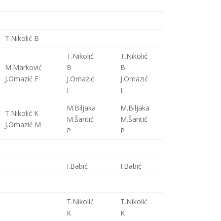
T.Nikolić B
T.Nikolić
T.Nikolić
M.Marković
B
B
J.Omazić F
J.Omazić
J.Omazić
F
F
M.Biljaka
M.Biljaka
T.Nikolić K
M.Šantić
M.Šantić
J.Omazić M
P
P
I.Babić
I.Babić
T.Nikolić
T.Nikolić
K
K