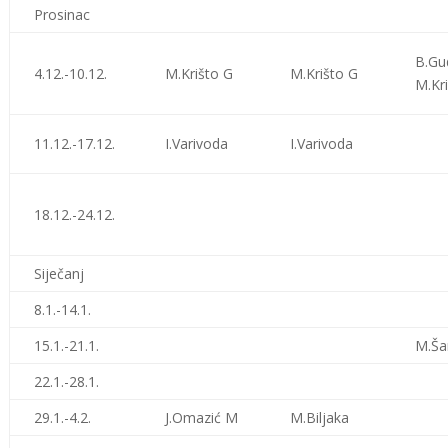
Prosinac
B.Gu
4.12.-10.12.
M.Krišto G
M.Krišto G
M.Kr
11.12.-17.12.
I.Varivoda
I.Varivoda
18.12.-24.12.
Siječanj
8.1.-14.1.
15.1.-21.1.
M.Ša
22.1.-28.1.
29.1.-4.2.
J.Omazić M
M.Biljaka