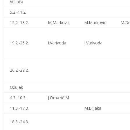
Veljača
5.2.-11.2.
12.2.-18.2.
M.Marković
M.Marković
M.Dr
19.2.-25.2.
I.Varivoda
I.Varivoda
26.2.-29.2.
Ožujak
4.3.-10.3.
J.Omazić M
11.3.-17.3.
M.Biljaka
18.3.-24.3.