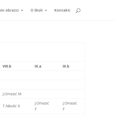
vni obrazci
O školi
Kontakti
VIII.b
IX.a
IX.b
J.Omazić M
J.Omazić
J.Omazić
T.Nikolić K
F
F