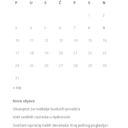
P
U
S
Č
P
S
N
1
2
3
4
5
6
7
8
9
10
11
12
13
14
15
16
17
18
19
20
21
22
23
24
25
26
27
28
29
30
31
« srp
Nove objave
Obavijest za roditelje budućih prvašića
Izlet sedmih razreda u Ajdinoviće
Svečani ispraćaj naših devetaša: Kraj jednog poglavlja i