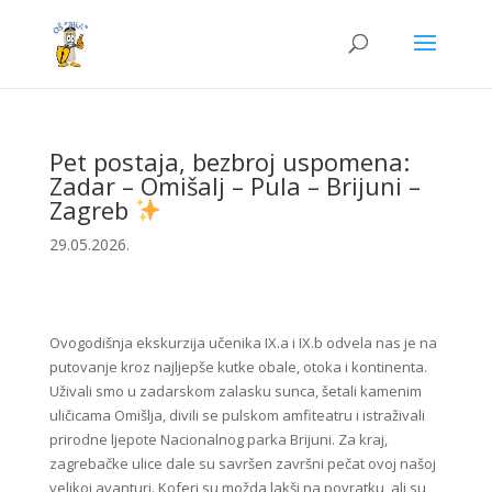
Pet postaja, bezbroj uspomena:
Zadar – Omišalj – Pula – Brijuni –
Zagreb
29.05.2026.
Ovogodišnja ekskurzija učenika IX.a i IX.b odvela nas je na
putovanje kroz najljepše kutke obale, otoka i kontinenta.
Uživali smo u zadarskom zalasku sunca, šetali kamenim
uličicama Omišlja, divili se pulskom amfiteatru i istraživali
prirodne ljepote Nacionalnog parka Brijuni. Za kraj,
zagrebačke ulice dale su savršen završni pečat ovoj našoj
velikoj avanturi. Koferi su možda lakši na povratku, ali su