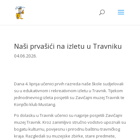
Naši prvašići na izletu u Travniku
04.06.2026.
Dana 4. lipnja učenici prvih razreda naše škole sudjelovali
su u edukativnom i rekreativnom izletu u Travnik. Tijekom
jednodnevnog izleta posjetili su Zavičajni muzej Travnik te
Konjički klub Mustang.
Po dolasku u Travnik učenici su najprije posjetili Zavičajni
muzej Travnik. Kroz zanimljivo stručno vodstvo upoznali su
bogatu kulturnu, povijesnu i prirodnu baštinu travničkog
kraja. Razgledali su muzejske zbirke, stare predmete,