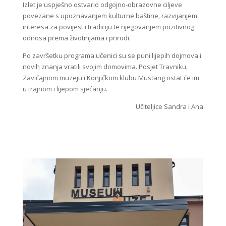
Izlet je uspješno ostvario odgojno-obrazovne ciljeve
povezane s upoznavanjem kulturne baštine, razvijanjem
interesa za povijest i tradiciju te njegovanjem pozitivnog
odnosa prema životinjama i prirodi.
Po završetku programa učenici su se puni lijepih dojmova i
novih znanja vratili svojim domovima. Posjet Travniku,
Zavičajnom muzeju i Konjičkom klubu Mustang ostat će im
u trajnom i lijepom sjećanju.
Učiteljice Sandra i Ana