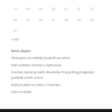
17
18
19
20
21
22
23
24
25
26
27
28
29
30
31
« srp
Nove objave
Obavijest za roditelje budućih prvašića
Izlet sedmih razreda u Ajdinoviće
Svečani ispraćaj naših devetaša: Kraj jednog poglavlja i
početak novih snova
Naši prvašići na izletu u Travniku
Izlet na Vlašić