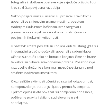
fotografije i izložbene postave koje svjedoče o životu ljudi
kroz različita povijesna razdoblja.
Nakon posjeta muzeju učenici su prošetali Travnikom i
upoznali se s njegovim znamenitostima, bogatom
tradicijom i kulturnom baštinom. Kroz razgovor i
promatranje razvijali su svijest o važnosti očuvanja
povijesnih i kulturnih vrijednosti.
U nastavku izleta posjetili su Konjički klub Mustang, gdje su
ih domaćini srdačno dočekali i upoznali s radom kluba.
Učenici su naučili kako se brinuti o konjima, čime se hrane
te kakve su njihove svakodnevne potrebe. Posebno ih je
razveselilo druženje s konjima i mogućnost jahanja pod
stručnim nadzorom instruktora.
Kroz različite aktivnosti učenici su razvijali odgovornost,
samopouzdanje, suradnju i ljubav prema životinjama.
Tijekom cijelog izleta pokazali su primjereno ponašanje,
poštivanje pravila i aktivno sudjelovanje u svim
sadržajima.