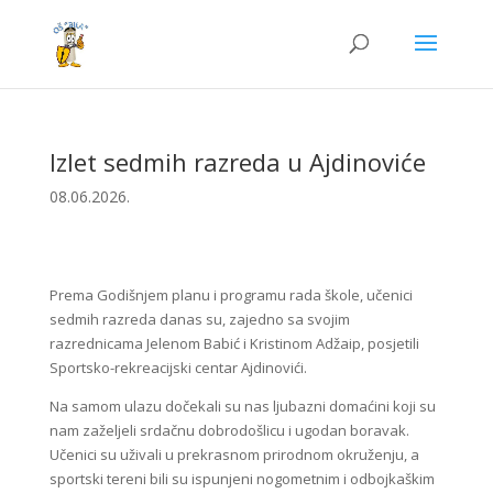
Izlet sedmih razreda u Ajdinoviće
08.06.2026.
Prema Godišnjem planu i programu rada škole, učenici
sedmih razreda danas su, zajedno sa svojim
razrednicama Jelenom Babić i Kristinom Adžaip, posjetili
Sportsko-rekreacijski centar Ajdinovići.
Na samom ulazu dočekali su nas ljubazni domaćini koji su
nam zaželjeli srdačnu dobrodošlicu i ugodan boravak.
Učenici su uživali u prekrasnom prirodnom okruženju, a
sportski tereni bili su ispunjeni nogometnim i odbojkaškim