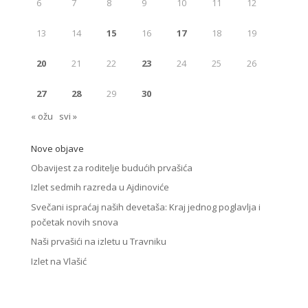
6
7
8
9
10
11
12
13
14
15
16
17
18
19
20
21
22
23
24
25
26
27
28
29
30
« ožu
svi »
Nove objave
Obavijest za roditelje budućih prvašića
Izlet sedmih razreda u Ajdinoviće
Svečani ispraćaj naših devetaša: Kraj jednog poglavlja i
početak novih snova
Naši prvašići na izletu u Travniku
Izlet na Vlašić