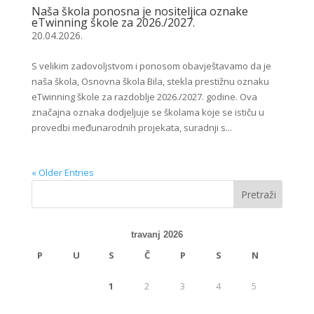
Naša škola ponosna je nositeljica oznake
eTwinning škole za 2026./2027.
20.04.2026.
S velikim zadovoljstvom i ponosom obavještavamo da je
naša škola, Osnovna škola Bila, stekla prestižnu oznaku
eTwinning škole za razdoblje 2026./2027. godine. Ova
značajna oznaka dodjeljuje se školama koje se ističu u
provedbi međunarodnih projekata, suradnji s...
« Older Entries
travanj 2026
P
U
S
Č
P
S
N
1
2
3
4
5