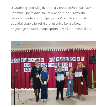
U Gradskoj sportskoj dvorani u Vitezu održane su Plazma
Sportske igre mladih za učenike od 2. do 5. razreda
osnovnih škola s područja općine Vitez. Ovaj sportski
događaj okupio je veliki broj učenika koji su kroz
natjecanje pokazali svoje sportske vještine, timski duh...