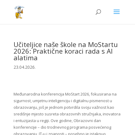
Učiteljice naše škole na MoStartu
2026: Praktične koraci rada s AI
alatima
23.04.2026.
Međunarodna konferencija MoStart 2026, fokusirana na
sigurnost, umjetnu inteligenciju i digitalnu pismenost u
obrazovanju, još je jednom potvrdila svoju važnost kao
središnje mjesto susreta obrazovnih stručnjaka, inovatora
i entuzijasta u regiji. Ove godine, Obrazovni dan
konferencije – dio trodnevnog programa posvećenog
obrazovanju, IT-u i znanosti – posebno je istaknuo