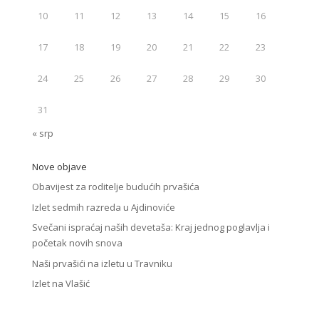
10
11
12
13
14
15
16
17
18
19
20
21
22
23
24
25
26
27
28
29
30
31
« srp
Nove objave
Obavijest za roditelje budućih prvašića
Izlet sedmih razreda u Ajdinoviće
Svečani ispraćaj naših devetaša: Kraj jednog poglavlja i
početak novih snova
Naši prvašići na izletu u Travniku
Izlet na Vlašić