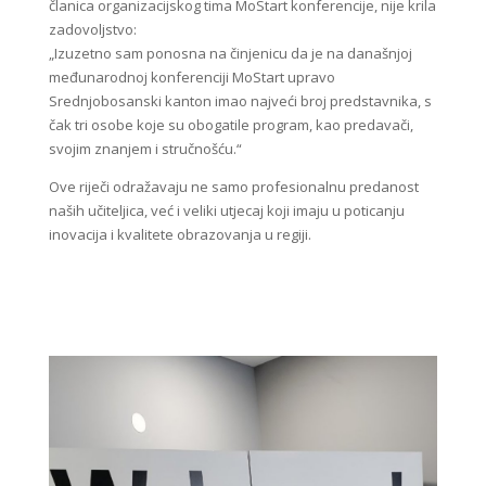
članica organizacijskog tima MoStart konferencije, nije krila
zadovoljstvo:
„Izuzetno sam ponosna na činjenicu da je na današnjoj
međunarodnoj konferenciji MoStart upravo
Srednjobosanski kanton imao najveći broj predstavnika, s
čak tri osobe koje su obogatile program, kao predavači,
svojim znanjem i stručnošću.“
Ove riječi odražavaju ne samo profesionalnu predanost
naših učiteljica, već i veliki utjecaj koji imaju u poticanju
inovacija i kvalitete obrazovanja u regiji.