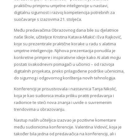
praktičnu primjenu umjetne inteligencije u nastavi,
digitalnu sigurnost i razvoj kompetencija potrebnih za
suočavanje s izazovima 21. stoljeća.
Među predavačima Obrazovnog dana bile su djelatnice
naše škole, učiteljice Kristina Katava-Mlakić i Eva Rajković,
koje su prezentirale praktične korake u radu s alatima
umjetne inteligencije. Njihova prezentacija ponudila je
konkretne primjere i inspirativne ideje kako AI alati mogu
postati svakodnevni pomagači u učionici – od razvoja
digitalnih projekata, preko prilagođene podrške učenicima,
do sigurnog i odgovornog korištenja novih tehnologija.
Konferenciji je prisustvovala i nastavnica Tanja Nikolić,
koja je kao sudionica imala priliku pratiti predavanja i
radionice te steći nova znanja i uvide o suvremenim
trendovima u obrazovanju.
Nastup naših učiteljica izazvao je pozitivne komentare
među sudionicima konferencije. Valentina Vidović, koja je
također bila jedna od predavačica na konferenciji, ali i