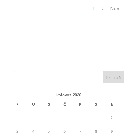
1
2
Next
kolovoz 2026
P
U
S
Č
P
S
N
1
2
3
4
5
6
7
8
9