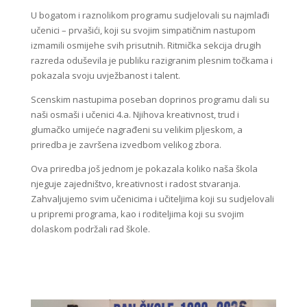
U bogatom i raznolikom programu sudjelovali su najmlađi
učenici – prvašići, koji su svojim simpatičnim nastupom
izmamili osmijehe svih prisutnih. Ritmička sekcija drugih
razreda oduševila je publiku razigranim plesnim točkama i
pokazala svoju uvježbanost i talent.
Scenskim nastupima poseban doprinos programu dali su
naši osmaši i učenici 4.a. Njihova kreativnost, trud i
glumačko umijeće nagrađeni su velikim pljeskom, a
priredba je završena izvedbom velikog zbora.
Ova priredba još jednom je pokazala koliko naša škola
njeguje zajedništvo, kreativnost i radost stvaranja.
Zahvaljujemo svim učenicima i učiteljima koji su sudjelovali
u pripremi programa, kao i roditeljima koji su svojim
dolaskom podržali rad škole.