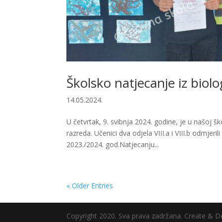
Školsko natjecanje iz biolo
14.05.2024.
U četvrtak, 9. svibnja 2024. godine, je u našoj š
razreda. Učenici dva odjela VIII.a i VIII.b odmjeri
2023./2024. god.Natjecanju...
« Older Entries
Copyright 2020. Sva prava zadržana. Create & D