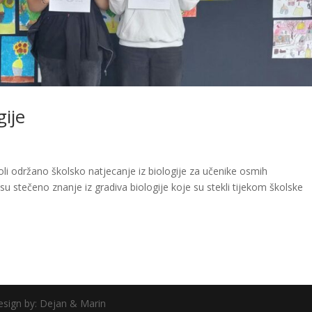
gije
koli održano školsko natjecanje iz biologije za učenike osmih
li su stečeno znanje iz gradiva biologije koje su stekli tijekom školske
esign by: Dejan & Marin