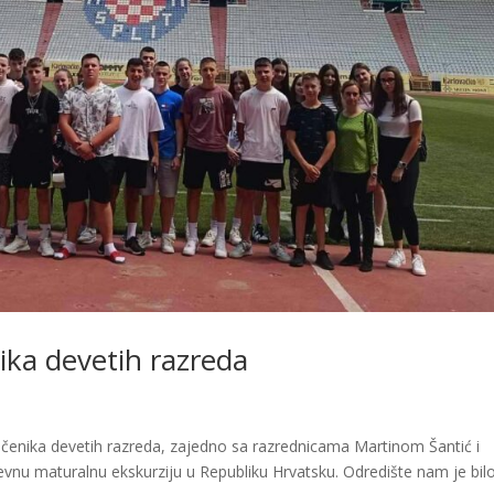
ika devetih razreda
 učenika devetih razreda, zajedno sa razrednicama Martinom Šantić i
nu maturalnu ekskurziju u Republiku Hrvatsku. Odredište nam je bilo