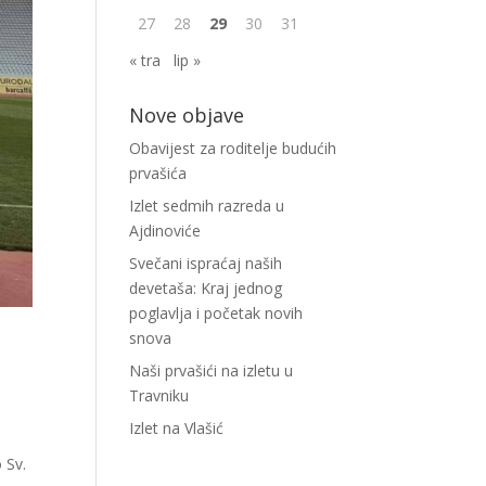
27
28
29
30
31
« tra
lip »
Nove objave
Obavijest za roditelje budućih
prvašića
Izlet sedmih razreda u
Ajdinoviće
Svečani ispraćaj naših
devetaša: Kraj jednog
poglavlja i početak novih
snova
Naši prvašići na izletu u
Travniku
Izlet na Vlašić
 Sv.