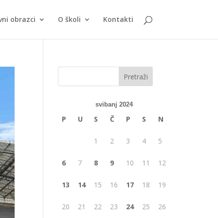
vni obrazci
O školi
Kontakti
svibanj 2024
P
U
S
Č
P
S
N
1
2
3
4
5
6
7
8
9
10
11
12
13
14
15
16
17
18
19
20
21
22
23
24
25
26