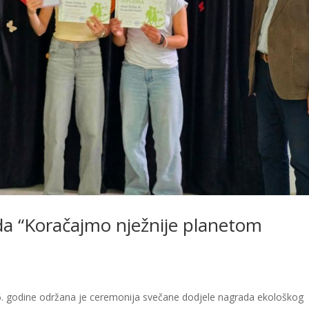
da “Koračajmo nježnije planetom
026. godine održana je ceremonija svečane dodjele nagrada ekološkog