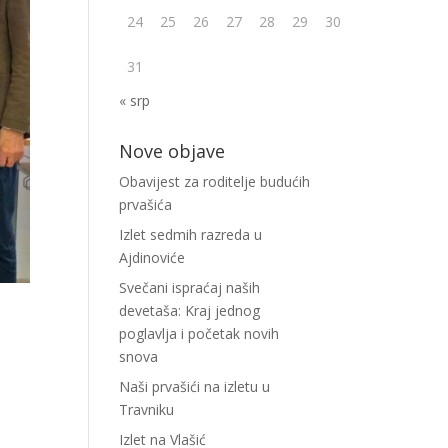
24
25
26
27
28
29
30
31
« srp
Nove objave
Obavijest za roditelje budućih
prvašića
Izlet sedmih razreda u
Ajdinoviće
Svečani ispraćaj naših
devetaša: Kraj jednog
poglavlja i početak novih
snova
Naši prvašići na izletu u
Travniku
Izlet na Vlašić