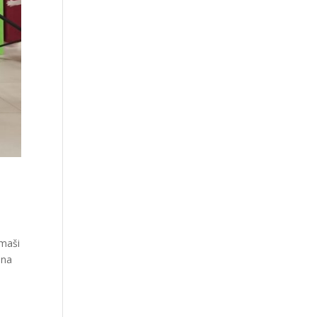
smaši
 na