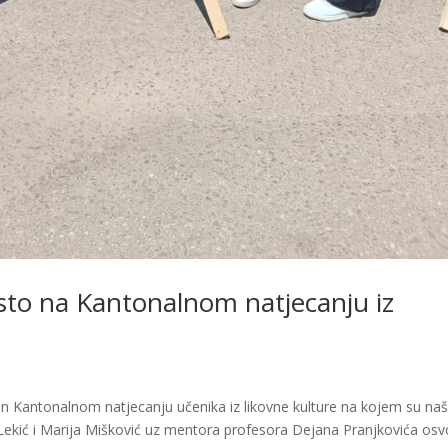
esto na Kantonalnom natjecanju iz
n Kantonalnom natjecanju učenika iz likovne kulture na kojem su na
 Lekić i Marija Mišković uz mentora profesora Dejana Pranjkovića osvo