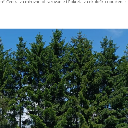
m!” Centra za mirovno obrazovanje i Pokreta za ekološko obraćenje.