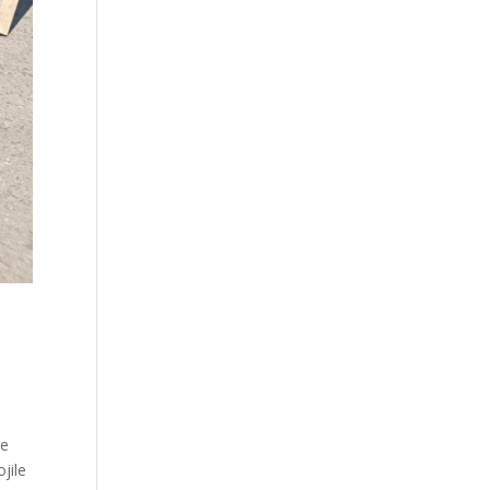
še
jile