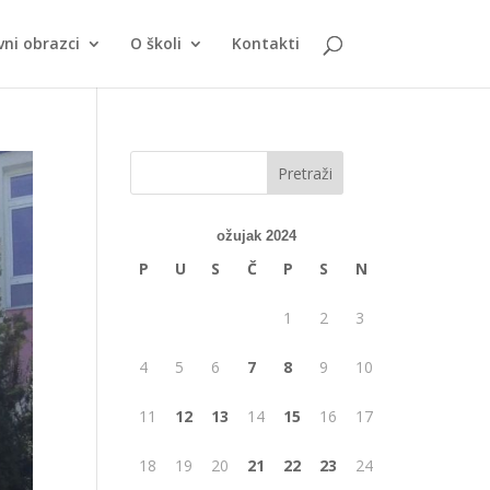
vni obrazci
O školi
Kontakti
ožujak 2024
P
U
S
Č
P
S
N
1
2
3
4
5
6
7
8
9
10
11
12
13
14
15
16
17
18
19
20
21
22
23
24