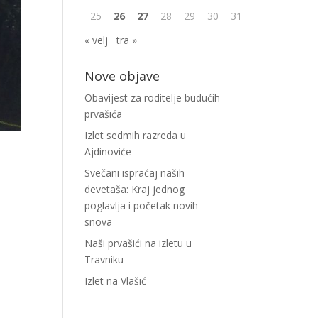
25
26
27
28
29
30
31
« velj
tra »
Nove objave
Obavijest za roditelje budućih
prvašića
Izlet sedmih razreda u
Ajdinoviće
Svečani ispraćaj naših
devetaša: Kraj jednog
poglavlja i početak novih
snova
Naši prvašići na izletu u
Travniku
Izlet na Vlašić