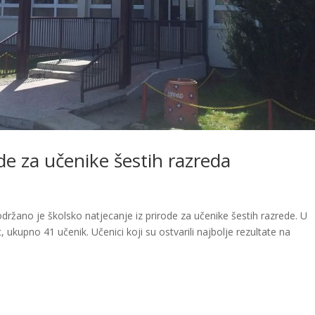
ode za učenike šestih razreda
održano je školsko natjecanje iz prirode za učenike šestih razrede. U
.c, ukupno 41 učenik. Učenici koji su ostvarili najbolje rezultate na