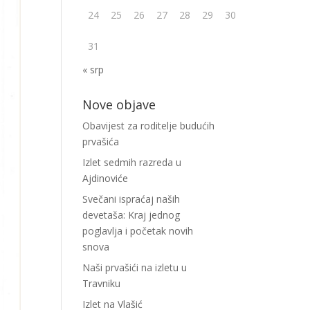
24
25
26
27
28
29
30
31
« srp
Nove objave
Obavijest za roditelje budućih
prvašića
Izlet sedmih razreda u
Ajdinoviće
Svečani ispraćaj naših
devetaša: Kraj jednog
poglavlja i početak novih
snova
Naši prvašići na izletu u
Travniku
Izlet na Vlašić