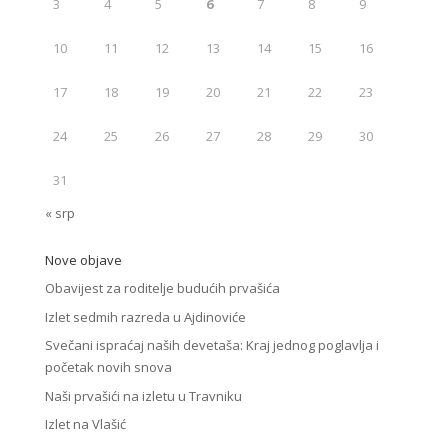
3
4
5
6
7
8
9
10
11
12
13
14
15
16
17
18
19
20
21
22
23
24
25
26
27
28
29
30
31
« srp
Nove objave
Obavijest za roditelje budućih prvašića
Izlet sedmih razreda u Ajdinoviće
Svečani ispraćaj naših devetaša: Kraj jednog poglavlja i
početak novih snova
Naši prvašići na izletu u Travniku
Izlet na Vlašić