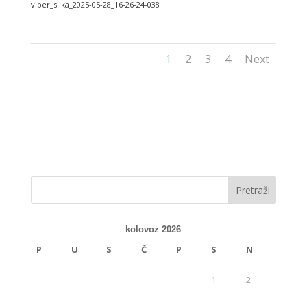
viber_slika_2025-05-28_16-26-24-038
1
2
3
4
Next
kolovoz 2026
P
U
S
Č
P
S
N
1
2