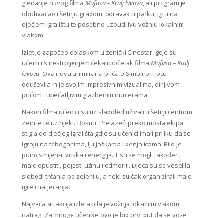
gledanje novog filma
Mufasa – Kralj lavova
, ali program je
obuhvaćao i šetnju gradom, boravak u parku, igru na
dječjem igralištu te posebno uzbudljivu vožnju lokalnim
vlakom.
Izlet je započeo dolaskom u zenički Cinestar, gdje su
učenici s nestrpljenjem čekali početak filma
Mufasa – Kralj
lavova
. Ova nova animirana priča o Simbinom ocu
oduševila ih je svojim impresivnim vizualima, dirljivom
pričom i upečatljivim glazbenim numerama.
Nakon filma učenici su uz sladoled uživali u šetnji centrom
Zenice te uz rijeku Bosnu. Prelazeći preko mosta ekipa
stigla do dječjeg igrališta gdje su učenici imali priliku da se
igraju na toboganima, ljuljaškama i penjalicama. Bilo je
puno smijeha, vriska i energije. T su se mogli također i
malo opustiti, pojesti užinu i odmoriti. Djeca su se veselila
slobodi trčanja po zelenilu, a neki su čak organizirali male
igre i natjecanja.
Najveća atrakcija izleta bila je vožnja lokalnim vlakom
natrag. Za mnoge učenike ovo je bio prvi put da se voze