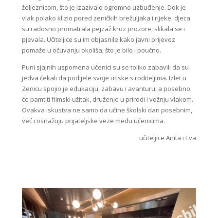
željeznicom, što je izazivalo ogromno uzbuđenje. Dok je
vlak polako klizio pored zeničkih brežuljaka i rijeke, djeca
su radosno promatrala pejzaž kroz prozore, slikala se i
pjevala. Učiteljice su im objasnile kako javni prijevoz
pomaže u očuvanju okoliša, što je bilo i poučno.
Puni sjajnih uspomena učenici su se toliko zabavili da su
jedva čekali da podijele svoje utiske s roditeljima. Izlet u
Zenicu spojio je edukaciju, zabavu i avanturu, a posebno
će pamtiti filmski užitak, druženje u prirodi i vožnju vlakom.
Ovakva iskustva ne samo da učine školski dan posebnim,
već i osnažuju prijateljske veze među učenicima.
učiteljice Anita i Eva