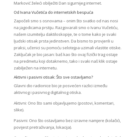
Marković želeći obilježiti Dan sigurnijeg internet.
Od Ivana Vučetića do internetskih bespuća
Započeli smo s osnovama – onim što svatko od nas nosi
na jagodicama prstiju. Razgovarali smo o Ivanu Vučetiću,
našem izumitelju daktiloskopije, te o tome kako je svaki
ljudski otisak prsta jedinstven. Da bismo to provjerili u
praksi, učenici su pomoću selotejpa uzimali vlastite otiske.
Zaključak je bio jasan: baš kao što ovaj fizički trag ostaje
na predmetu koji dotaknemo, tako i svaki naš klik ostaje
zabilježen na internetu.
Aktivni i pasivni otisak: Što sve ostavljamo?
Glavni dio radionice bio je posvećen razlici između
aktivnog i pasivnog digitalnog otiska.
Aktivni: Ono što sami objavljujemo (postovi, komentari,
slike).
Pasivni: Ono što ostavljamo bez izravne namjere (kolačići,
povijest pretraživanja, lokacija).