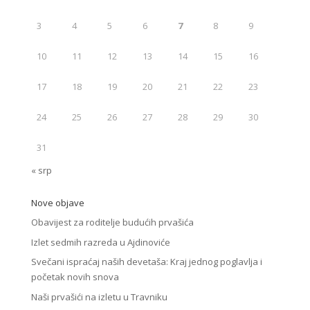
3
4
5
6
7
8
9
10
11
12
13
14
15
16
17
18
19
20
21
22
23
24
25
26
27
28
29
30
31
« srp
Nove objave
Obavijest za roditelje budućih prvašića
Izlet sedmih razreda u Ajdinoviće
Svečani ispraćaj naših devetaša: Kraj jednog poglavlja i
početak novih snova
Naši prvašići na izletu u Travniku