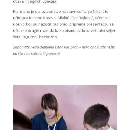
otiska i njegovih utjecaja.
Planirano je da, uz vodstvo nastavnice Tanje Nikolić te
učiteljica Kristine Katave- Mlakić i Eve Rajković, učenice i
učenici koji su nazočili radionici, pripreme prezentaciju za
učenike drugih razreda kako bismo svi kroz virtualni svijet
šetali sigurno i bezbrižno.
Zapamtite, vaša digitalna sjena vas prati – neka ona bude nešto
na što ćete sutra biti ponosni!