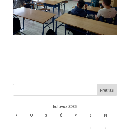
kolovoz 2026
P
U
S
Č
P
S
N
1
2