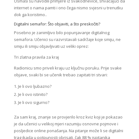
Osmaši su navodili primjere iz svakodnevice, shvaćajući da
internet o nama pamti i ono čega nismo svjesni u trenutku
dok ga koristimo..
Digitalni semafor: Što objaviti, a što preskočiti?
Posebno je zanimljivo bilo popunjavanje digitalnog
semafora. Učenici su razvrstavali sadržaje koje smiju, ne
smiju ili smiju objavljivati uz veliki oprez:
Tri zlatna pravila za kraj
Radionicu smo priveli kraju uz ključnu poruku. Prije svake
objave, svaki bi se učenik trebao zapitati tri stvari:
Je li ovo ljubazno?
Je li ovo istinito?
Je li ovo sigurno?
Za sam kraj, znanje se provjerilo kroz kviz koji je pokazao
je da učenici u velikoj mjeri razumiju osnovne pojmove i
posljedice online ponašanja. Na pitanje može li se digitalni
trag ikada u potpunosti obrisati, čak 88 % ispitanika