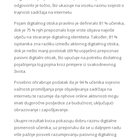
odgovorilo je točno, što ukazuje na visoku razinu svijesti o
trajnosti sadržaja na internetu.
Pojam digitalnog otiska pravilno je definiralo 81 % učenika,
dok je 75 % njih prepoznalo koje vrste objava najviše
utječu na stvaranje digitalnog identiteta. Također, 81 %
ispitanika zna razliku između aktivnog digitalnog otiska,
dok je nešto manji postotak (69 %) uspješno prepoznao
pasivni digitalni otisak, što upućuje na potrebu dodatnog
pojašnjenja tog pojma kroz primjere iz svakodnevnog
života.
Posebno ohrabruje podatak da je 94 % učenika svjesno
važnosti promišljanja prije objavljivanja sadržaja na
internetu te razumije da njihove online aktivnosti mogu
imati dugoročne posljedice za budućnost, uključujući
obrazovanje i zapošljavanje.
Ukupni rezultati kviza pokazuju dobru razinu digitalne
pismenosti učenika, uz preporuku da se u daljnjem radu
više pažnje posveti razumijevanju pasivnog digitalnog