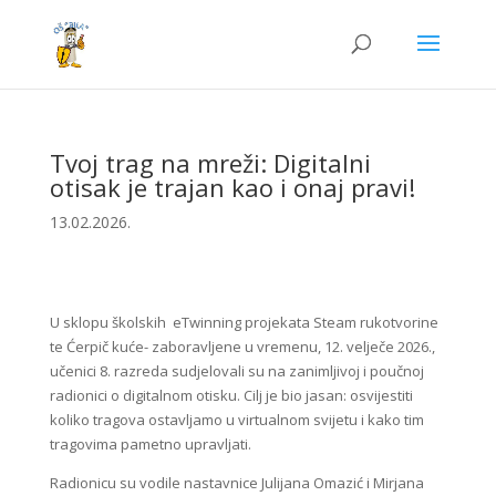
Tvoj trag na mreži: Digitalni
otisak je trajan kao i onaj pravi!
13.02.2026.
U sklopu školskih eTwinning projekata Steam rukotvorine
te Ćerpič kuće- zaboravljene u vremenu, 12. velječe 2026.,
učenici 8. razreda sudjelovali su na zanimljivoj i poučnoj
radionici o digitalnom otisku. Cilj je bio jasan: osvijestiti
koliko tragova ostavljamo u virtualnom svijetu i kako tim
tragovima pametno upravljati.
Radionicu su vodile nastavnice Julijana Omazić i Mirjana