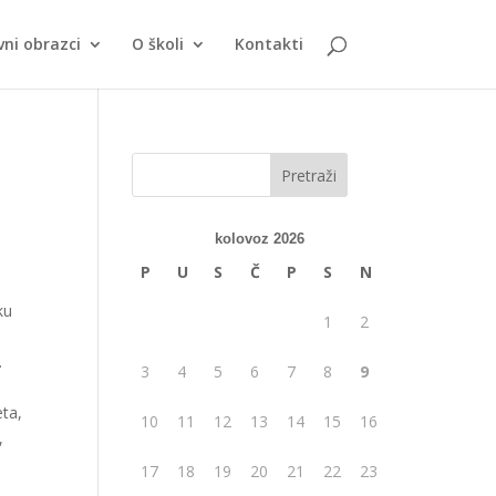
vni obrazci
O školi
Kontakti
kolovoz 2026
P
U
S
Č
P
S
N
ku
1
2
.
3
4
5
6
7
8
9
eta,
10
11
12
13
14
15
16
,
17
18
19
20
21
22
23