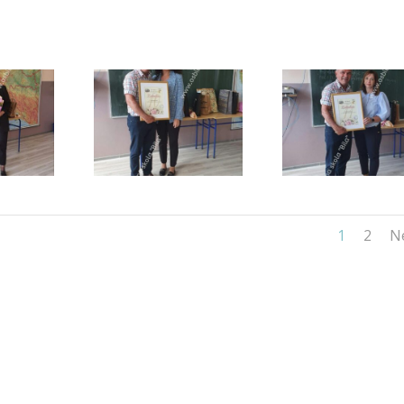
1
2
N