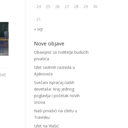
24
25
26
27
28
29
30
31
« srp
Nove objave
Obavijest za roditelje budućih
prvašića
Izlet sedmih razreda u
Ajdinoviće
ext
Svečani ispraćaj naših
devetaša: Kraj jednog
poglavlja i početak novih
snova
Naši prvašići na izletu u
Travniku
Izlet na Vlašić