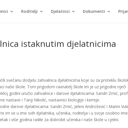
nici
Roditelji
Djelatnici
Dokumenti
Prija
lnica istaknutim djelatnicima
čili svečanu dodjelu zahvalnica djelatnicima koje su za proteklu škols
ici naše škole. Tom prigodom ravnatelj škole im je uz prigodne riječi
ekloj godini uručio zahvalnice i darove djelatnicama: Sandri Zrnić, prof
ne nastave i Tanji Nikolić, nastavnici biologije i kemije.
godne darove djelatnicama: Sandri Zrnić, Jeleni Androšević i Marini Vul
te im se u ime svih djelatnika, učenika, roditelja i u svoje osobno ime
k i više godina radile za dobrobit učenika i naše škole u cjelini.