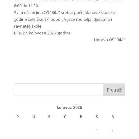
8:00 do 11:30.
Svim učenicima OŠ “Bila” sretan početak nove školske
godine žele Školski odbor, Vijeće roditelja, djelatnici i
ravnatelj škole!
Bila, 27. kolovoza 2025. godine
Uprava OŠ “Bila”
kolovoz 2026
P
U
S
Č
P
S
N
1
2