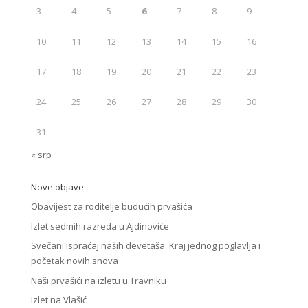
3
4
5
6
7
8
9
10
11
12
13
14
15
16
17
18
19
20
21
22
23
24
25
26
27
28
29
30
31
« srp
Nove objave
Obavijest za roditelje budućih prvašića
Izlet sedmih razreda u Ajdinoviće
Svečani ispraćaj naših devetaša: Kraj jednog poglavlja i
početak novih snova
Naši prvašići na izletu u Travniku
Izlet na Vlašić