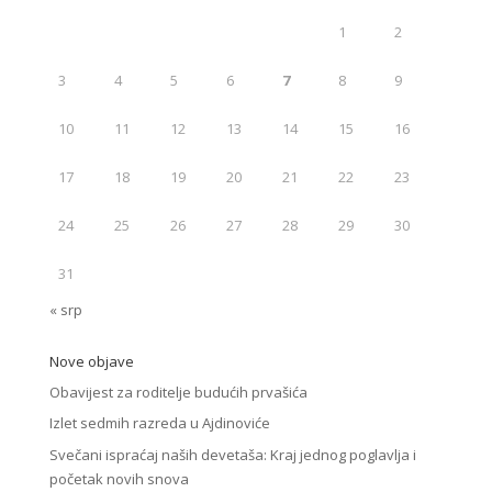
1
2
3
4
5
6
7
8
9
10
11
12
13
14
15
16
17
18
19
20
21
22
23
24
25
26
27
28
29
30
31
« srp
Nove objave
Obavijest za roditelje budućih prvašića
Izlet sedmih razreda u Ajdinoviće
Svečani ispraćaj naših devetaša: Kraj jednog poglavlja i
početak novih snova