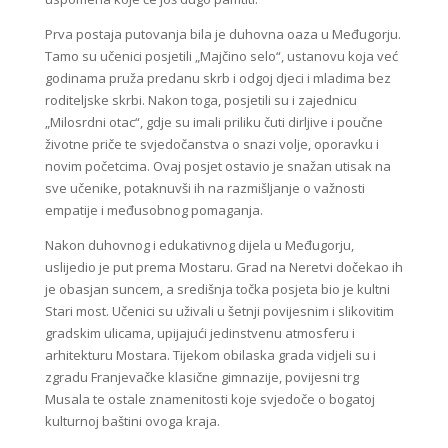
Prva postaja putovanja bila je duhovna oaza u Međugorju.
Tamo su učenici posjetili „Majčino selo“, ustanovu koja već
godinama pruža predanu skrb i odgoj djeci i mladima bez
roditeljske skrbi. Nakon toga, posjetili su i zajednicu
„Milosrdni otac“, gdje su imali priliku čuti dirljive i poučne
životne priče te svjedočanstva o snazi volje, oporavku i
novim početcima. Ovaj posjet ostavio je snažan utisak na
sve učenike, potaknuvši ih na razmišljanje o važnosti
empatije i međusobnog pomaganja.
Nakon duhovnog i edukativnog dijela u Međugorju,
uslijedio je put prema Mostaru. Grad na Neretvi dočekao ih
je obasjan suncem, a središnja točka posjeta bio je kultni
Stari most. Učenici su uživali u šetnji povijesnim i slikovitim
gradskim ulicama, upijajući jedinstvenu atmosferu i
arhitekturu Mostara. Tijekom obilaska grada vidjeli su i
zgradu Franjevačke klasične gimnazije, povijesni trg
Musala te ostale znamenitosti koje svjedoče o bogatoj
kulturnoj baštini ovoga kraja.