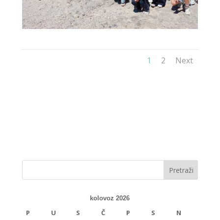
1
2
Next
kolovoz 2026
P
U
S
Č
P
S
N