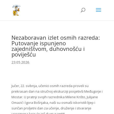
Nezaboravan izlet osmih razreda:
Putovanje ispunjeno
zajedništvom, duhovnošću i
poviješću
23.05.2026.
Jučer, 22. svibnja, učenici osmih razreda proveli su
prekrasan dan na stručnoj ekskurziji posjetivši Međugorje i
Mostar. U pratnji svojih razrednika Milene Krišto, Julijane
Omazić i Igora Bošnjaka, naši su osmaši iskoristili lijep i
sunčan proljetni dan za učenje, druženje i stvaranje
uspomena koje će još dugo pamtiti.