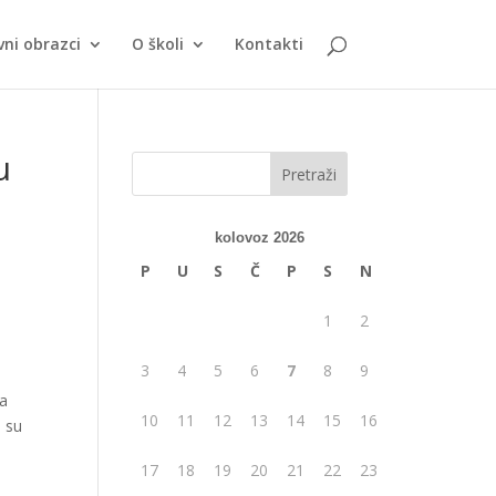
vni obrazci
O školi
Kontakti
u
kolovoz 2026
P
U
S
Č
P
S
N
1
2
3
4
5
6
7
8
9
ma
10
11
12
13
14
15
16
i su
17
18
19
20
21
22
23