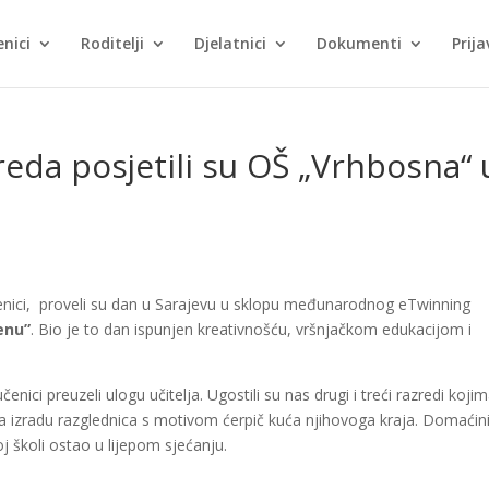
nici
Roditelji
Djelatnici
Dokumenti
Prija
zreda posjetili su OŠ „Vrhbosna“ 
čenici, proveli su dan u Sarajevu u sklopu međunarodnog eTwinning
enu”
. Bio je to dan ispunjen kreativnošću, vršnjačkom edukacijom i
enici preuzeli ulogu učitelja. Ugostili su nas drugi i treći razredi koji
 za izradu razglednica s motivom ćerpič kuća njihovoga kraja. Domaćin
j školi ostao u lijepom sjećanju.