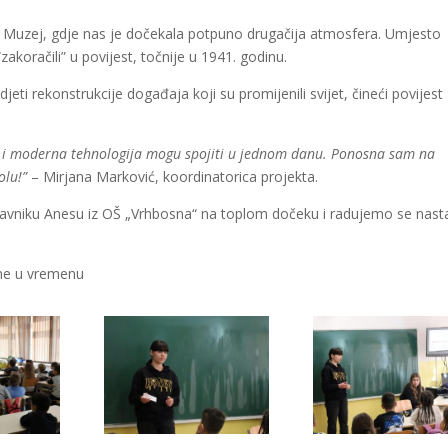
VAR Muzej, gdje nas je dočekala potpuno drugačija atmosfera. Umjesto
akoračili” u povijest, točnije u 1941. godinu.
idjeti rekonstrukcije događaja koji su promijenili svijet, čineći povijest
ina i moderna tehnologija mogu spojiti u jednom danu. Ponosna sam na
olu!”
– Mirjana Marković, koordinatorica projekta.
astavniku Anesu iz OŠ „Vrhbosna“ na toplom dočeku i radujemo se nast
ene u vremenu