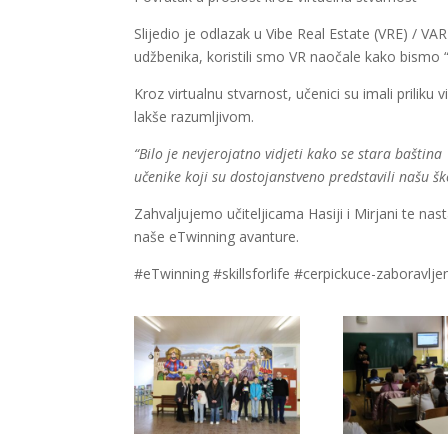
Slijedio je odlazak u Vibe Real Estate (VRE) / 
udžbenika, koristili smo VR naočale kako bismo “z
Kroz virtualnu stvarnost, učenici su imali priliku v
lakše razumljivom.
“Bilo je nevjerojatno vidjeti kako se stara bašt
učenike koji su dostojanstveno predstavili našu šk
Zahvaljujemo učiteljicama Hasiji i Mirjani te n
naše eTwinning avanture.
#eTwinning #skillsforlife #cerpickuce-zaboravlj