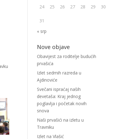
24
25
26
27
28
29
30
31
« srp
Nove objave
Obavijest za roditelje budućih
prvašića
avku
Izlet sedmih razreda u
Ajdinoviće
Svečani ispraćaj naših
devetaša: Kraj jednog
poglavlja i početak novih
snova
Naši prvašići na izletu u
Travniku
Izlet na Vlašić