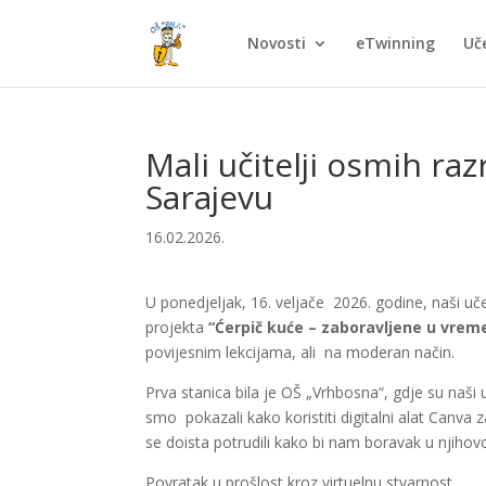
Novosti
eTwinning
Uče
Mali učitelji osmih ra
Sarajevu
16.02.2026.
U ponedjeljak, 16. veljače 2026. godine, naši u
projekta
“Ćerpič kuće – zaboravljene u vrem
povijesnim lekcijama, ali na moderan način.
Prva stanica bila je OŠ „Vrhbosna“, gdje su naši uč
smo pokazali kako koristiti digitalni alat Canva
se doista potrudili kako bi nam boravak u njihovo
Povratak u prošlost kroz virtuelnu stvarnost