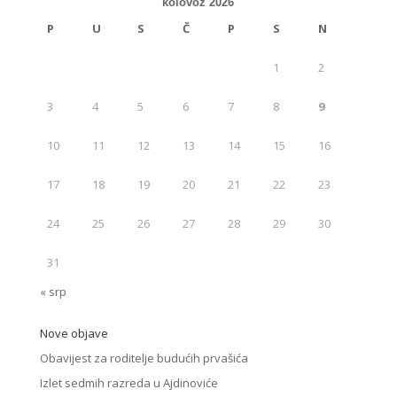
kolovoz 2026
P
U
S
Č
P
S
N
1
2
3
4
5
6
7
8
9
10
11
12
13
14
15
16
17
18
19
20
21
22
23
24
25
26
27
28
29
30
31
« srp
Nove objave
Obavijest za roditelje budućih prvašića
Izlet sedmih razreda u Ajdinoviće