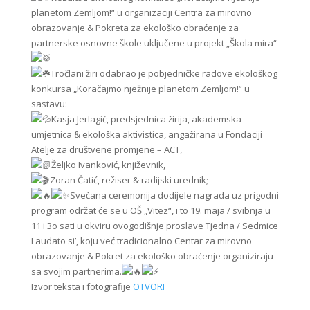
planetom Zemljom!“ u organizaciji Centra za mirovno
obrazovanje & Pokreta za ekološko obraćenje za
partnerske osnovne škole uključene u projekt „Škola mira“
Tročlani žiri odabrao je pobjedničke radove ekološkog
konkursa „Koračajmo nježnije planetom Zemljom!“ u
sastavu:
Kasja Jerlagić, predsjednica žirija, akademska
umjetnica & ekološka aktivistica, angažirana u Fondaciji
Atelje za društvene promjene – ACT,
Željko Ivanković, književnik,
Zoran Čatić, režiser & radijski urednik;
Svečana ceremonija dodijele nagrada uz prigodni
program održat će se u OŠ „Vitez“, i to 19. maja / svibnja u
11 i 3o sati u okviru ovogodišnje proslave Tjedna / Sedmice
Laudato si’, koju već tradicionalno Centar za mirovno
obrazovanje & Pokret za ekološko obraćenje organiziraju
sa svojim partnerima.
Izvor teksta i fotografije
OTVORI