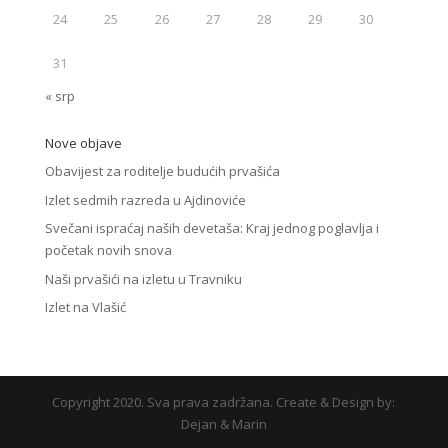
24
25
26
27
28
29
30
31
« srp
Nove objave
Obavijest za roditelje budućih prvašića
Izlet sedmih razreda u Ajdinoviće
Svečani ispraćaj naših devetaša: Kraj jednog poglavlja i
početak novih snova
Naši prvašići na izletu u Travniku
Izlet na Vlašić
Copyright 2020. Sva prava zadržana. Create & Design by:
Dejan & Marin