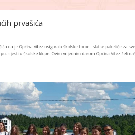
ućih prvašića
ća da je Općina Vitez osigurala školske torbe i slatke paketiće za sv
i put sjesti u školske klupe. Ovim vrijednim darom Općina Vitez želi n