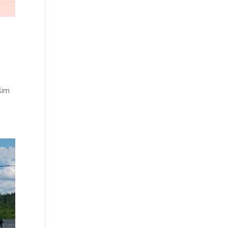
e
ašim