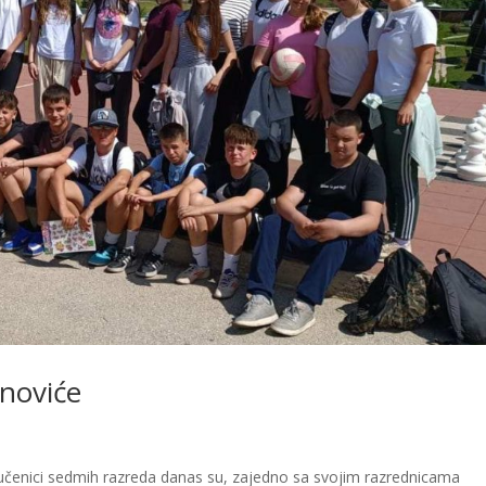
inoviće
učenici sedmih razreda danas su, zajedno sa svojim razrednicama