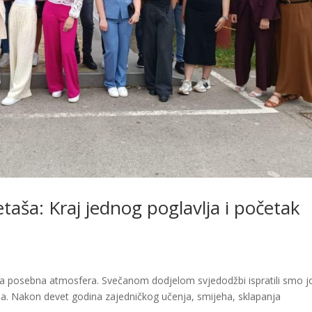
etaša: Kraj jednog poglavlja i početak
adala posebna atmosfera. Svečanom dodjelom svjedodžbi ispratili smo j
da. Nakon devet godina zajedničkog učenja, smijeha, sklapanja