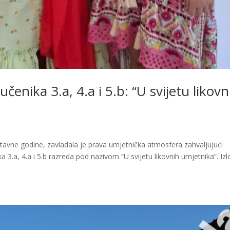
enika 3.a, 4.a i 5.b: “U svijetu likovn
tavne godine, zavladala je prava umjetnička atmosfera zahvaljujući
a 3.a, 4.a i 5.b razreda pod nazivom “U svijetu likovnih umjetnika”. Iz