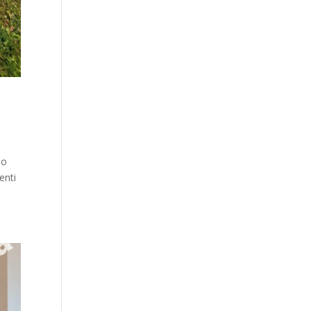
lo
enti