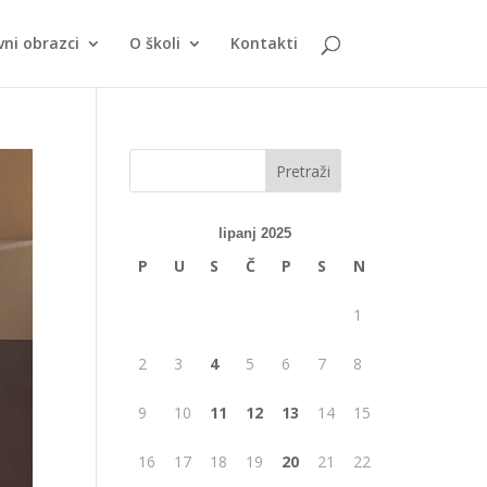
vni obrazci
O školi
Kontakti
lipanj 2025
P
U
S
Č
P
S
N
1
2
3
4
5
6
7
8
9
10
11
12
13
14
15
16
17
18
19
20
21
22