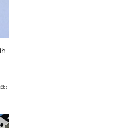
ih
ložba