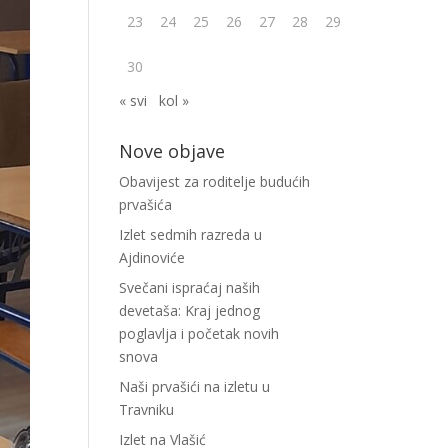
23
24
25
26
27
28
29
30
« svi
kol »
Nove objave
Obavijest za roditelje budućih
prvašića
Izlet sedmih razreda u
Ajdinoviće
Svečani ispraćaj naših
devetaša: Kraj jednog
poglavlja i početak novih
snova
Naši prvašići na izletu u
Travniku
Izlet na Vlašić