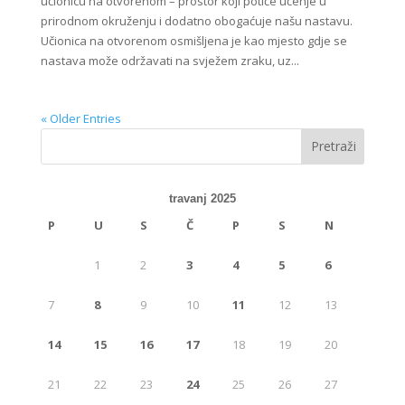
učionicu na otvorenom – prostor koji potiče učenje u
prirodnom okruženju i dodatno obogaćuje našu nastavu.
Učionica na otvorenom osmišljena je kao mjesto gdje se
nastava može održavati na svježem zraku, uz...
« Older Entries
travanj 2025
P
U
S
Č
P
S
N
1
2
3
4
5
6
7
8
9
10
11
12
13
14
15
16
17
18
19
20
21
22
23
24
25
26
27